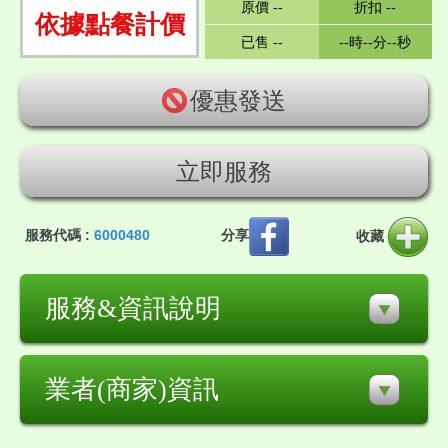
原價 --
折扣 --
依據點餐計價
已售 --
--時--分--秒
優惠發送
立即服務
服務代碼 :
6000480
分享
收藏
服務&資訊說明
業者(商家)資訊