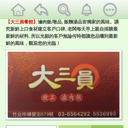
【大三員餐館】
滷肉飯/墩品, 飯麵湯品皆獨家的風味。講
究新鮮上口食材建立客戶口碑, 老闆每天早上親自採購最
新鮮的材料, 所以光顧的客戶無論何時都讓您品嚐到最新
鮮的風味，觀迎您的光臨！