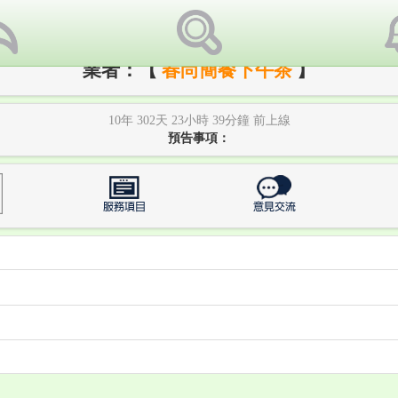
業者：【
春尚簡餐下午茶
】
10年 302天 23小時 39分鐘 前上線
預告事項：