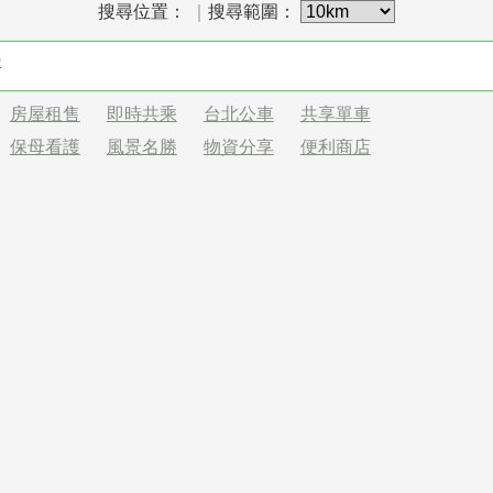
搜尋位置：
｜
搜尋範圍：
房屋租售
即時共乘
台北公車
共享單車
保母看護
風景名勝
物資分享
便利商店