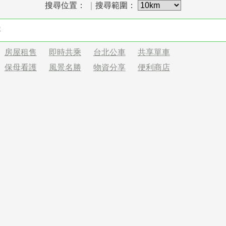
搜尋位置：
｜
搜尋範圍：
房屋租售
即時共乘
台北公車
共享單車
保母看護
風景名勝
物資分享
便利商店